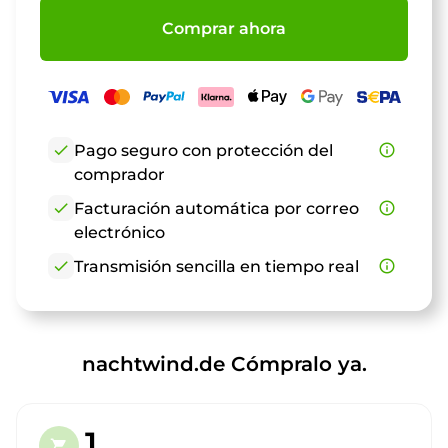
Comprar ahora
check
Pago seguro con protección del
info_outline
comprador
check
Facturación automática por correo
info_outline
electrónico
check
Transmisión sencilla en tiempo real
info_outline
nachtwind.de Cómpralo ya.
1.
shopping_cart