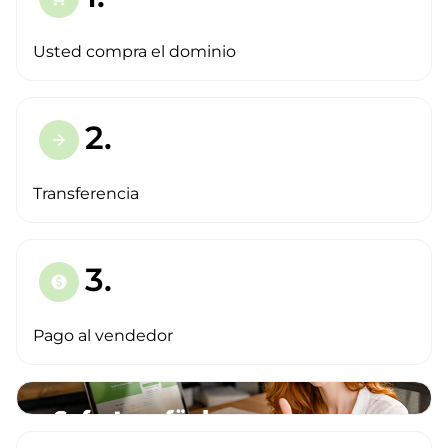
Usted compra el dominio
2.
arrow_forward
Transferencia
3.
paid
Pago al vendedor