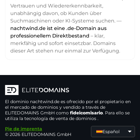
Vertrauen und Wiedererkennbarkeit,
unabhängig davon, ob Kunden über
Suchmaschinen oder KI-Systeme suchen. —
nachtwind.de ist eine .de-Domain aus
professionellem Direktbestand
– klar,
merkfähig und sofort einsetzbar. Domains
dieser Art stehen nur einmal zur Verfügung.
El dominio
nachtwind.de
es ofrecido por el propietario
en
el mercado de dominios
y vendido a través de
ELITEDOMAINS GmbH como
fideicomisario
. Para ello se
utiliza la tecnología de venta de dominios
.
Pie de imprenta
Español
© 2026 ELITEDOMAINS GmbH